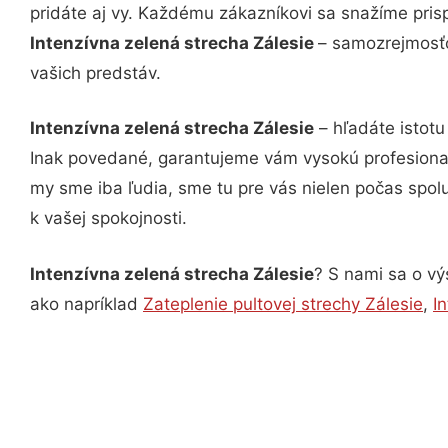
pridáte aj vy. Každému zákazníkovi sa snažíme pris
Intenzívna zelená strecha Zálesie
– samozrejmosťo
vašich predstáv.
Intenzívna zelená strecha Zálesie
– hľadáte istotu
Inak povedané, garantujeme vám vysokú profesional
my sme iba ľudia, sme tu pre vás nielen počas spolu
k vašej spokojnosti.
Intenzívna zelená strecha Zálesie
? S nami sa o vý
ako napríklad
Zateplenie pultovej strechy Zálesie
,
I