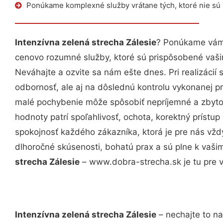
Ponúkame komplexné služby vrátane tých, ktoré nie sú
Intenzívna zelená strecha Zálesie
? Ponúkame vám 
cenovo rozumné služby, ktoré sú prispôsobené vaš
Neváhajte a ozvite sa nám ešte dnes. Pri realizácií
odbornosť, ale aj na dôslednú kontrolu vykonanej p
malé pochybenie môže spôsobiť nepríjemné a zbyto
hodnoty patrí spoľahlivosť, ochota, korektný príst
spokojnosť každého zákazníka, ktorá je pre nás vžd
dlhoročné skúsenosti, bohatú prax a sú plne k vaš
strecha Zálesie
– www.dobra-strecha.sk je tu pre v
Intenzívna zelená strecha Zálesie
– nechajte to na