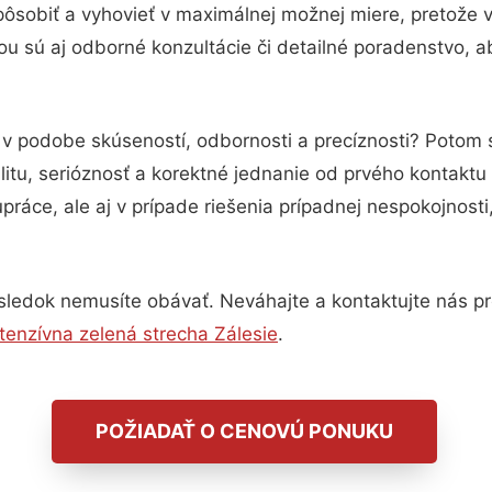
pôsobiť a vyhovieť v maximálnej možnej miere, pretože 
u sú aj odborné konzultácie či detailné poradenstvo, ab
 v podobe skúseností, odbornosti a precíznosti? Potom
itu, serióznosť a korektné jednanie od prvého kontakt
práce, ale aj v prípade riešenia prípadnej nespokojnosti
sledok nemusíte obávať. Neváhajte a kontaktujte nás pre v
ntenzívna zelená strecha Zálesie
.
POŽIADAŤ O CENOVÚ PONUKU