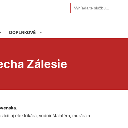
Search
for:
DOPLNKOVÉ
echa Zálesie
ovenska
.
ícii aj elektrikára, vodoinštalatéra, murára a