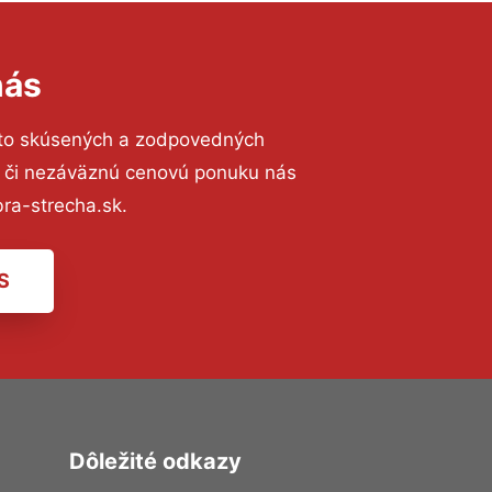
nás
 to skúsených a zodpovedných
ií či nezáväznú cenovú ponuku nás
ra-strecha.sk.
S
Dôležité odkazy