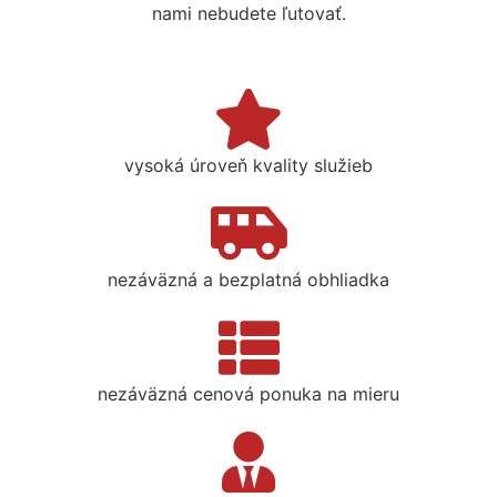
nami nebudete ľutovať.
vysoká úroveň kvality služieb
nezáväzná a bezplatná obhliadka
nezáväzná cenová ponuka na mieru