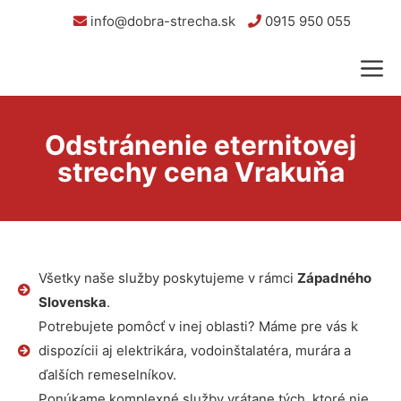
info@dobra-strecha.sk
0915 950 055
Odstránenie eternitovej
strechy cena Vrakuňa
Všetky naše služby poskytujeme v rámci
Západného
Slovenska
.
Potrebujete pomôcť v inej oblasti? Máme pre vás k
dispozícii aj elektrikára, vodoinštalatéra, murára a
ďalších remeselníkov.
Ponúkame komplexné služby vrátane tých, ktoré nie