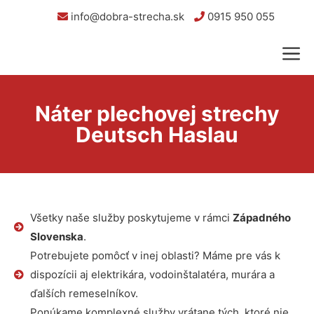
info@dobra-strecha.sk
0915 950 055
Náter plechovej strechy
Deutsch Haslau
Všetky naše služby poskytujeme v rámci
Západného
Slovenska
.
Potrebujete pomôcť v inej oblasti? Máme pre vás k
dispozícii aj elektrikára, vodoinštalatéra, murára a
ďalších remeselníkov.
Ponúkame komplexné služby vrátane tých, ktoré nie