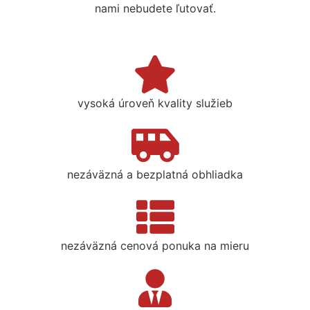
nami nebudete ľutovať.
vysoká úroveň kvality služieb
nezáväzná a bezplatná obhliadka
nezáväzná cenová ponuka na mieru