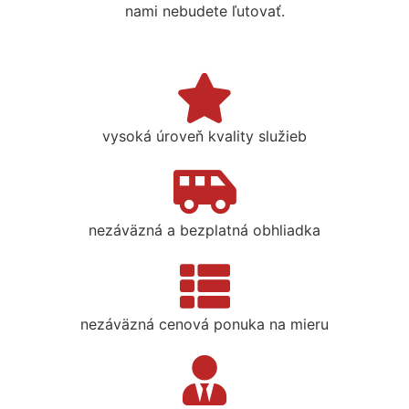
nami nebudete ľutovať.
vysoká úroveň kvality služieb
nezáväzná a bezplatná obhliadka
nezáväzná cenová ponuka na mieru