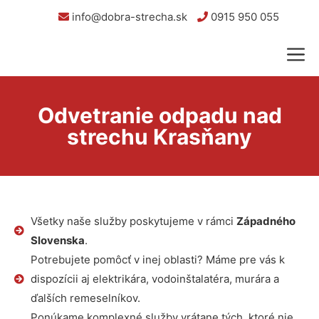
info@dobra-strecha.sk
0915 950 055
Odvetranie odpadu nad
strechu Krasňany
Všetky naše služby poskytujeme v rámci
Západného
Slovenska
.
Potrebujete pomôcť v inej oblasti? Máme pre vás k
dispozícii aj elektrikára, vodoinštalatéra, murára a
ďalších remeselníkov.
Ponúkame komplexné služby vrátane tých, ktoré nie