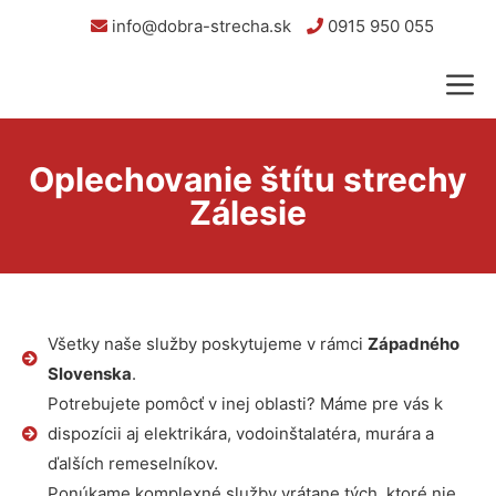
info@dobra-strecha.sk
0915 950 055
Oplechovanie štítu strechy
Zálesie
Všetky naše služby poskytujeme v rámci
Západného
Slovenska
.
Potrebujete pomôcť v inej oblasti? Máme pre vás k
dispozícii aj elektrikára, vodoinštalatéra, murára a
ďalších remeselníkov.
Ponúkame komplexné služby vrátane tých, ktoré nie