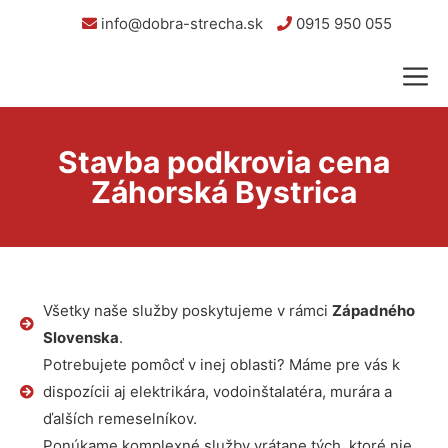
info@dobra-strecha.sk
0915 950 055
Stavba podkrovia cena
Záhorská Bystrica
Všetky naše služby poskytujeme v rámci
Západného
Slovenska
.
Potrebujete pomôcť v inej oblasti? Máme pre vás k
dispozícii aj elektrikára, vodoinštalatéra, murára a
ďalších remeselníkov.
Ponúkame komplexné služby vrátane tých, ktoré nie